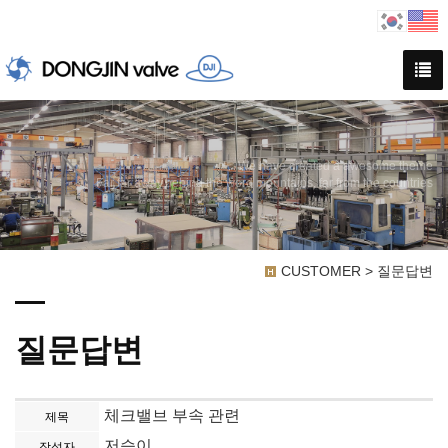
We have created a awesome theme
Far far away,behind the word mountains, far from the countries
CUSTOMER > 질문답변
질문답변
체크밸브 부속 관련
제목
저승이
작성자