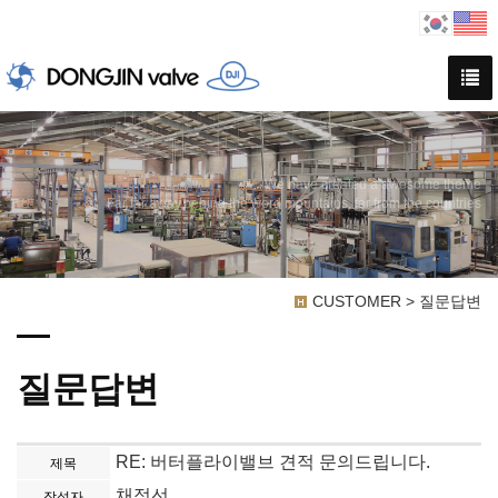
We have created a awesome theme
Far far away,behind the word mountains, far from the countries
CUSTOMER > 질문답변
질문답변
RE: 버터플라이밸브 견적 문의드립니다.
제목
채정선
작성자