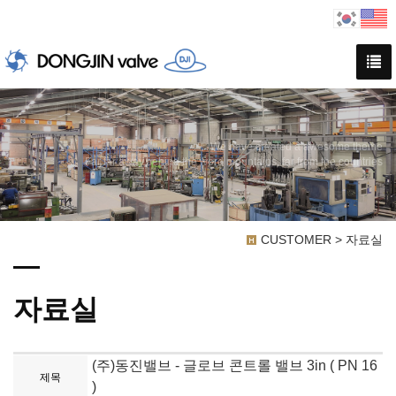
We have created a awesome theme
Far far away,behind the word mountains, far from the countries
CUSTOMER > 자료실
자료실
(주)동진밸브 - 글로브 콘트롤 밸브 3in ( PN 16
제목
)